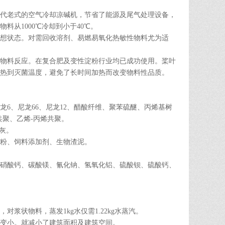
代老式的空气冷却凉碱机，节省了能源及尾气处理设备，
从1000℃冷却到小于40℃。
想状态。对需回收溶剂、易燃易氧化热敏性物料尤为适
物料反应。在复合肥及变性淀粉行业均已成功使用。桨叶
热到灭菌温度，避免了长时间加热而改变物料性品质。
6、尼龙66、尼龙12、醋酸纤维、聚苯硫醚、丙烯基树
聚、乙烯-丙烯共聚。
灰。
粉、饲料添加剂、生物渣泥。
硝酸钙、碳酸镁、氰化钠、氢氧化铝、硫酸钡、硫酸钙、
状物料，蒸发1kg水仅需1.22kg水蒸汽。
变小。就减小了建筑面积及建筑空间。