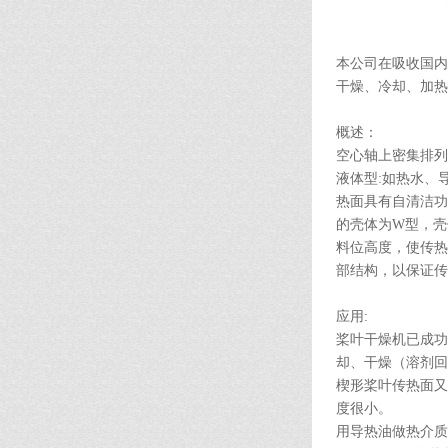
本公司在吸收国内
干燥、冷却、加热
概述：
空心轴上密集排列
液体型:如热水、
热面具有自清洁功
的壳体为W型，壳
料位高度，使传热
部结构，以保证传
应用:
桨叶干燥机已成功
却、干燥（溶剂回
楔形桨叶传热面又
度很小。
用导热油做热介质，