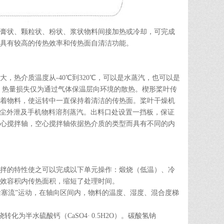
膏状、颗粒状、粉状、浆状物料间接加热或冷却，可完成
具有较高的传热效率和传热面自清洁功能。
热介质温度从-40℃到320℃，可以是水蒸汽，也可以是
。热量损失仅为通过气体保温层向环境的散热。楔形桨叶传
着物料，使运转中一直保持着清洁的传热面。桨叶干燥机
尘外泄及手机物料溶剂蒸汽。出料口处设置一挡板，保证
心搅拌轴，空心搅拌轴依据热介质的类型而具有不同的内
拌的特性使之可以完成以下单元操作：煅烧（低温）、冷
效容积内传热面积，缩短了处理时间。
活塞流”运动，在轴向区间内，物料的温度、湿度、混合度梯
化为半水硫酸钙（CaSO4· 0.5H2O）。碳酸氢钠