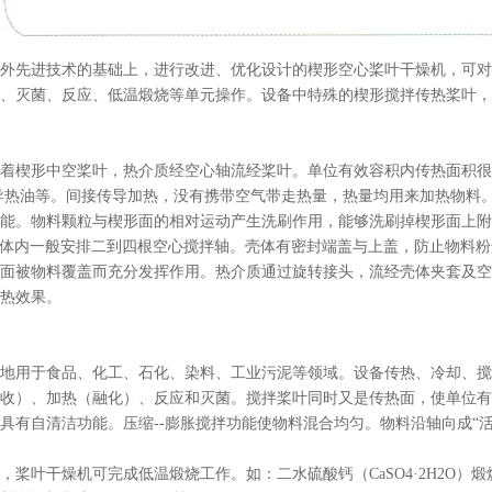
外先进技术的基础上，进行改进、优化设计的楔形空心桨叶干燥机，可对
、灭菌、反应、低温煅烧等单元操作。设备中特殊的楔形搅拌传热桨叶，
着楔形中空桨叶，热介质经空心轴流经桨叶。单位有效容积内传热面积很大，
导热油等。间接传导加热，没有携带空气带走热量，热量均用来加热物料
能。物料颗粒与楔形面的相对运动产生洗刷作用，能够洗刷掉楔形面上附
体内一般安排二到四根空心搅拌轴。壳体有密封端盖与上盖，防止物料粉
面被物料覆盖而充分发挥作用。热介质通过旋转接头，流经壳体夹套及空
热效果。
地用于食品、化工、石化、染料、工业污泥等领域。设备传热、冷却、搅
收）、加热（融化）、反应和灭菌。搅拌桨叶同时又是传热面，使单位有
具有自清洁功能。压缩--膨胀搅拌功能使物料混合均匀。物料沿轴向成“
桨叶干燥机可完成低温煅烧工作。如：二水硫酸钙（CaSO4·2H2O）煅烧转