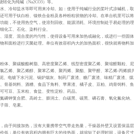
煅烧转化为纯碱（Na2CO3）等。
水、冷却盐水等即可用来冷却。如：使用于纯碱行业的桨叶式凉碱机，取
还可用于钛白粉、镍铁合金粉及各种粉粒状物的冷却。在单台机里可以将物料
功能，不使用热空气，使溶剂回收、能源消耗、环境控制处于易处理的理
细化工、石化、染料行业。
、湿度、混合度的均匀性，使得设备可用来加热或融化，或进行一些固体
物和面粉进行灭菌处理。单位有效容积内大的加热面积，很快就将物料加
粉体、聚碳酸酯树脂、高密度聚乙烯、线型密度聚乙烯、聚缩醛颗粒、尼龙
氯乙烯、聚乙烯醇、聚苯乙烯、聚丙烯、聚酯、聚甲醛、苯乙烯-丙烯腈共
污泥、电镀下水污泥、锅炉烟灰、制药厂废渣、糖厂废渣、味精厂废渣、煤
、骨基饲料、酒糟、食品下角料、苹果渣、橘子皮、豆粕、鸡骨饲料、鱼
可可豆、玉米粒、食盐、变性淀粉、药品。
氮磷钾复合肥、高岭土、膨润土、白碳黑、碳黑、磷石膏、氧化氟化钠、
子筛、皂素。
，由于间接加热，没有大量携带空气带走热量，干燥器外壁又设置保温层，对浆
价低：单位有效容积内拥有巨大的传热面，就缩短了处理时间，设备尺寸