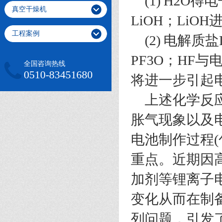
(1) H2O
得电
真空干燥机
LiOH
；
LiOH
工程案例
(2)
电解质盐
PF3O
；
HF
与
全国咨询热线
0510-83451680
将进一步引起
上述化学反
胀气现象以及
电池制作过程
(
重点。近期因
加剂等锂离子
变化从而在制
列问题，引发